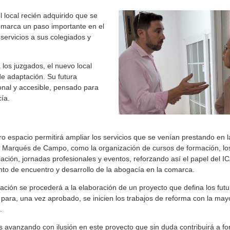
l local recién adquirido que se
e marca un paso importante en el
servicios a sus colegiados y
os juzgados, el nuevo local
de adaptación. Su futura
onal y accesible, pensado para
ía.
ro espacio permitirá ampliar los servicios que se venían prestando en 
e Marqués de Campo, como la organización de cursos de formación, lo
iación, jornadas profesionales y eventos, reforzando así el papel del I
to de encuentro y desarrollo de la abogacía en la comarca.
ación se procederá a la elaboración de un proyecto que defina los fut
 para, una vez aprobado, se inicien los trabajos de reforma con la may
.
 avanzando con ilusión en este proyecto que sin duda contribuirá a for