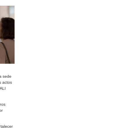
la sede
s actos
CALI
uros
or
talecer