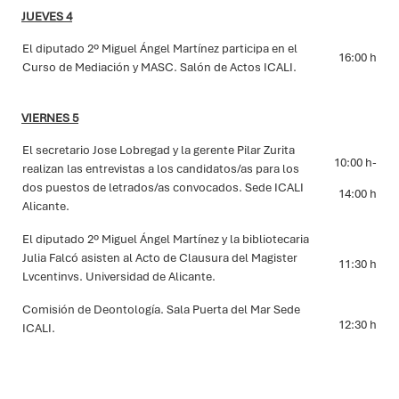
JUEVES 4
El diputado 2º Miguel Ángel Martínez participa en el
16:00 h
Curso de Mediación y MASC.
Salón de Actos ICALI.
VIERNES 5
El secretario Jose Lobregad y la gerente Pilar Zurita
10:00 h-
realizan las
entrevistas a los candidatos/as
para los
dos puestos de letrados/as convocados. Sede ICALI
14:00 h
Alicante.
El diputado 2º Miguel Ángel Martínez y la bibliotecaria
Julia Falcó asisten al
Acto de Clausura del Magister
11:30 h
Lvcentinvs.
Universidad de Alicante.
Comisión de Deontología
. Sala Puerta del Mar Sede
12:30 h
ICALI.