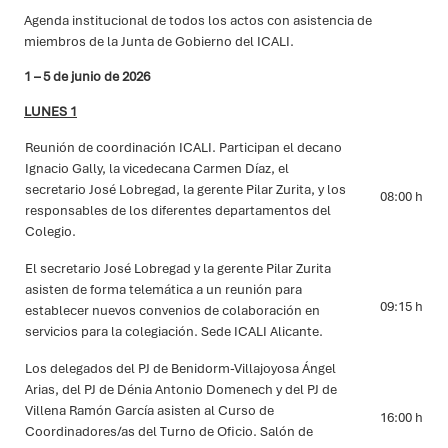
Agenda institucional de todos los actos con asistencia de
miembros de la Junta de Gobierno del ICALI.
1 – 5 de junio de 2026
LUNES 1
Reunión de coordinación ICALI.
Participan el decano
Ignacio Gally, la vicedecana Carmen Díaz, el
secretario José Lobregad, la gerente Pilar Zurita, y los
08:00 h
responsables de los diferentes departamentos del
Colegio.
El secretario José Lobregad y la gerente Pilar Zurita
asisten de forma telemática a un
reunión
para
09:15 h
establecer
nuevos convenios de colaboración
en
servicios para la colegiación.
Sede ICALI Alicante.
Los delegados del PJ de Benidorm-Villajoyosa Ángel
Arias, del PJ de Dénia Antonio Domenech y del PJ de
Villena Ramón García asisten al
Curso de
16:00 h
Coordinadores/as del Turno de Oficio
. Salón de