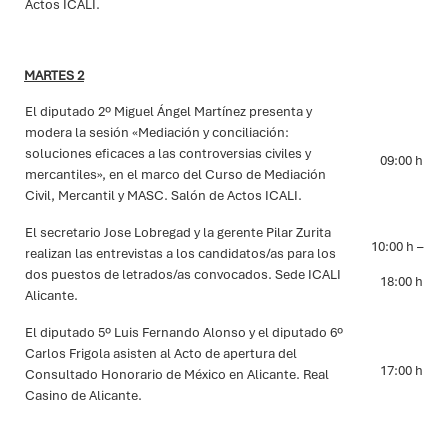
Actos ICALI.
MARTES 2
El diputado 2º Miguel Ángel Martínez presenta y
modera la sesión «
Mediación y conciliación:
soluciones eficaces a las controversias civiles y
09:00 h
mercantiles
», en el marco del Curso de Mediación
Civil, Mercantil y MASC.
Salón de Actos ICALI.
El secretario Jose Lobregad y la gerente Pilar Zurita
10:00 h –
realizan las
entrevistas a los candidatos/as
para los
dos puestos de letrados/as convocados. Sede ICALI
18:00 h
Alicante.
El diputado 5º Luis Fernando Alonso y el diputado 6º
Carlos Frigola asisten al
Acto de apertura del
17:00 h
Consultado Honorario de México en Alicante.
Real
Casino de Alicante.